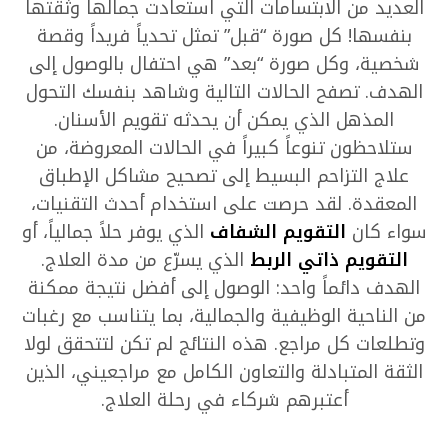
العديد من الابتسامات التي استعادت جمالها وثقتها
بنفسها! كل صورة “قبل” تمثل تحدياً فريداً وقصة
شخصية، وكل صورة “بعد” هي احتفال بالوصول إلى
الهدف. تصفح الحالات التالية وشاهد بنفسك التحول
المذهل الذي يمكن أن يحدثه تقويم الأسنان.
ستلاحظون تنوعاً كبيراً في الحالات المعروضة، من
علاج التزاحم البسيط إلى تصحيح مشاكل الإطباق
المعقدة. لقد حرصت على استخدام أحدث التقنيات،
سواء كان
التقويم الشفاف
الذي يوفر حلاً جمالياً، أو
التقويم ذاتي الربط
الذي يسرّع من مدة العلاج.
الهدف دائماً واحد: الوصول إلى أفضل نتيجة ممكنة
من الناحية الوظيفية والجمالية، بما يتناسب مع رغبات
وتطلعات كل مراجع. هذه النتائج لم تكن لتتحقق لولا
الثقة المتبادلة والتعاون الكامل مع مراجعيني، الذين
أعتبرهم شركاء في رحلة العلاج.