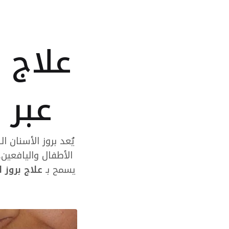
طبية
متقدمة
ومستقلة
علاج 
في
العين.
عبر 
يُعد بروز الأسنان ا
الأطفال واليافعين
يسمح بـ
علاج بروز 